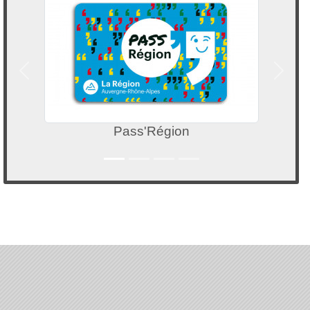
Précedent
Suivan
Pass'Région