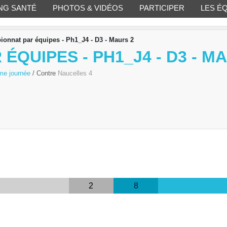
NG SANTÉ
PHOTOS & VIDÉOS
PARTICIPER
LES É
onnat par équipes - Ph1_J4 - D3 - Maurs 2
QUIPES - PH1_J4 - D3 - M
ème journée
/ Contre
Naucelles 4
2
8