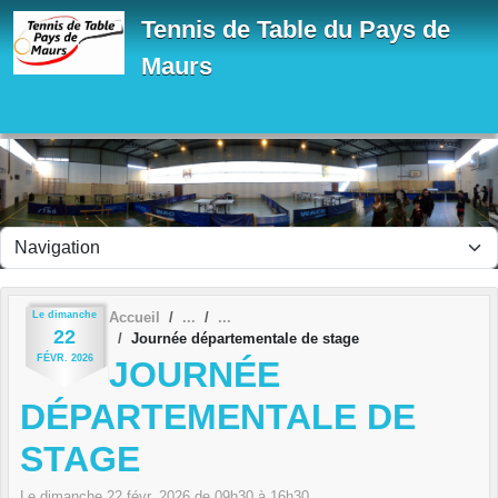
Panneau de gestion des cookies
Tennis de Table du Pays de
Maurs
Le
dimanche
Accueil
22
Journée départementale de stage
FÉVR.
2026
JOURNÉE
DÉPARTEMENTALE DE
STAGE
Le
dimanche
22
févr.
2026
de 09h30 à 16h30