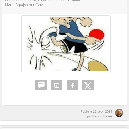
Lieu :
Arpajon-sur-Cère
Publié le
21 sept. 2025
par
Benoît Bazin