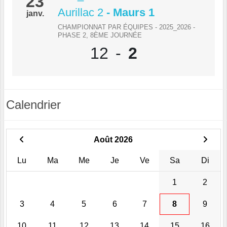
23
Aurillac 2
- Maurs 1
janv.
CHAMPIONNAT PAR ÉQUIPES - 2025_2026 -
PHASE 2, 8ÈME JOURNÉE
12
-
2
Calendrier
Août 2026
Lu
Ma
Me
Je
Ve
Sa
Di
1
2
3
4
5
6
7
8
9
10
11
12
13
14
15
16