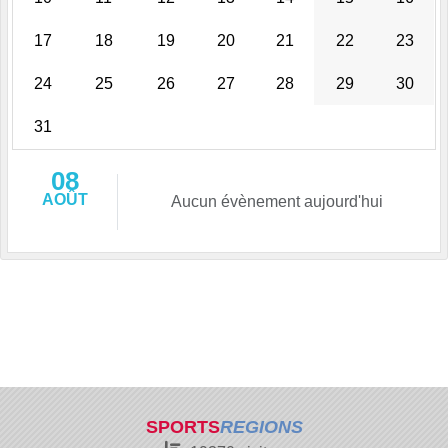
17
18
19
20
21
22
23
24
25
26
27
28
29
30
31
08
AOÛT
Aucun évènement aujourd'hui
SPORTS
REGIONS